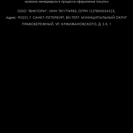
названа менеджером в процессе оформления покупки
ООО "ВИКТОРИ", ИНН 7811774985, ОГРН 1227800054525,
Адрес: 193231, Г. САНКТ-ПЕТЕРБУРГ, ВН.ТЕР.Г. МУНИЦИПАЛЬНЫЙ ОКРУГ
ПРАВОБЕРЕЖНЫЙ, УЛ. КРЖИЖАНОВСКОГО, Д. 5 К. 1