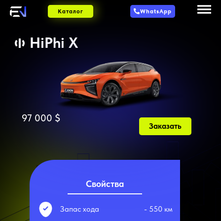
Каталог
WhatsApp
HiPhi X
97 000
$
Заказать
Свойства
Запас хода
- 550 км